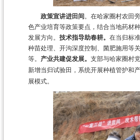
政策宣讲进田间
。
在哈家圈村
农
田
色产业培育等政策要点，结合当地药材
发展方向。
技术指导助春耕
。
在
当归
标
种苗处理、开沟深度控制、菌肥施用等
等。
产业共建促发展
。
支部与哈家圈村
新增当归试验田，系统开展种植管护
和
展模式。