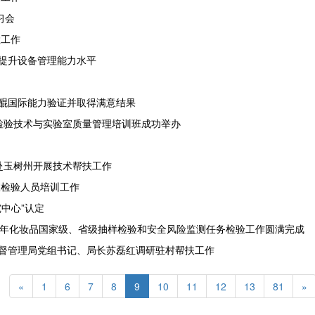
习会
检工作
提升设备管理能力水平
醌国际能力验证并取得满意结果
品检验技术与实验室质量管理培训班成功举办
赴玉树州开展技术帮扶工作
室检验人员培训工作
中心”认定
024年化妆品国家级、省级抽样检验和安全风险监测任务检验工作圆满完成
督管理局党组书记、局长苏磊红调研驻村帮扶工作
«
1
6
7
8
9
10
11
12
13
81
»