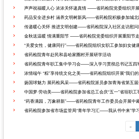
声声祝福暖人心 浓浓关怀递真情 ——省药检院党委组织开
药品安全进乡村 涵养文明树新风——省药检院积极参加城北区
传递暖心关怀 推进文明创建——省药检院深入社区走访慰问
金秋送温暖 情满重阳节 ——省药检院党委组织开展重阳节
“关爱女性，健康同行”——省药检院组织女职工参加妇女健
省药检院青年赴民和县哈家圈村开展研学活动
省药检院青年职工集中学习会——深入学习贯彻总书记五四
浓情端午 “粽”享传统文化之美——省药检院组织开展“我们的
扬国球魅力 展药检风采——省药检院派员参加青海省第五届
中国梦·劳动美——省药检院参加省总工会庆“五一”省垣职工
“药香满园，万象耕新”——省药检院青年工作委员会开展中
省药检院参加省市场监管局“青年学习汇——我从书中来”学
«