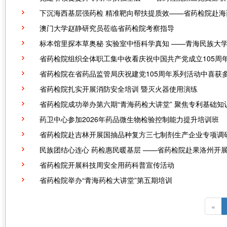
下沉海西基层强药检 精准靶向帮扶提质效——省药检院赴
澳门大学赵静研究员莅临省药检院考察指导
标本馆里探本草奥秘 实验室中悟科学真知 ——青海民族大
省药检院组织全体职工集中收看庆祝中国共产党成立105周
省药检院在省药品监管局庆祝建党105周年系列活动中喜获
省药检院扎实开展消防安全培训 暨灭火器使用演练
省药检院成功举办第六期“青海药检大讲堂” 聚焦专利基础知
药卫中心参加2026年药品微生物检验控制能力提升培训班
省药检院赴吉林开展国抽品种复方三七制剂生产企业专项调
民族团结心连心 药检惠民暖基层 ——省药检院赴果洛州开
省药检院开展科技周安全用药科普宣传活动
省药检院举办“青海药检大讲堂”第五期培训
«