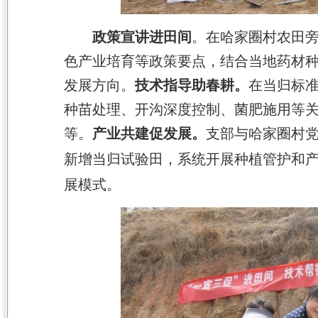
政策宣讲进田间
。
在哈家圈村
农
田
色产业培育等政策要点，结合当地药材
发展方向。
技术指导助春耕
。
在
当归
标
种苗处理、开沟深度控制、菌肥施用等
等。
产业共建促发展
。
支部与哈家圈村
新增当归试验田，系统开展种植管护
和
展模式。